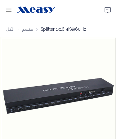
الرئيسية
Splitter 1x16 4K@60Hz
مقسم
مقسم
الكل
المنتجات
حولنا
أخبار
دعم