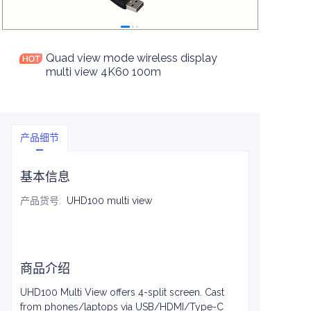
Quad view mode wireless display
multi view 4K60 100m
产品细节
基本信息
产品货号
:
UHD100 multi view
商品介绍
UHD100 Multi View offers 4-split screen. Cast
from phones/laptops via USB/HDMI/Type-C