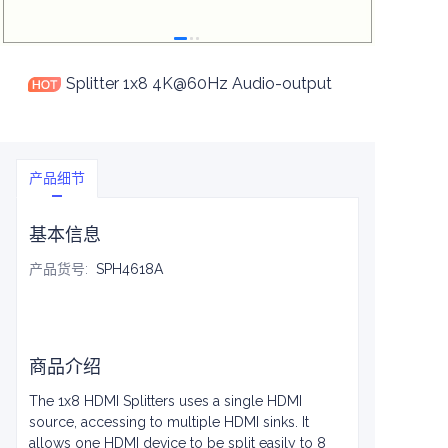
Splitter 1x8 4K@60Hz Audio-output
产品细节
基本信息
产品货号
:
SPH4618A
商品介绍
The 1x8 HDMI Splitters uses a single HDMI
source, accessing to multiple HDMI sinks. It
allows one HDMI device to be split easily to 8