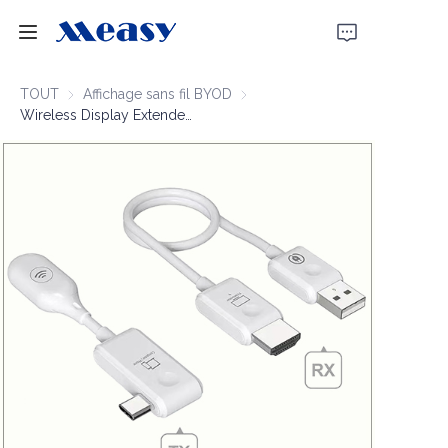
Accueil
TOUT
Affichage sans fil BYOD
Affichage sans fil BYOD
Wireless Display Extender 1080P60 50m
Produits
À propos de nous
Actualités
Soutien