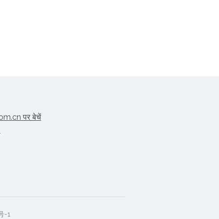
.cn पर बेचें
र
号-1