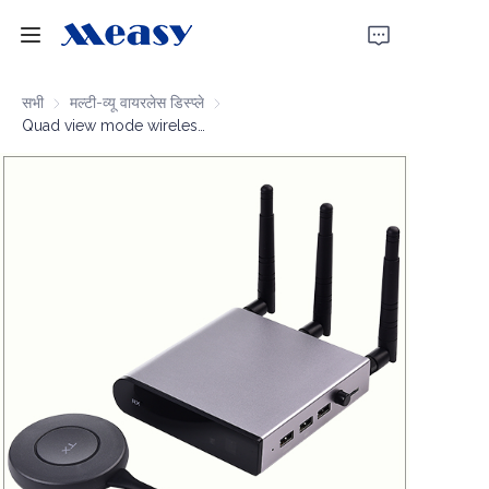
होम
सभी
मल्टी-व्यू वायरलेस डिस्प्ले
मल्टी-व्यू वायरलेस डिस्प्ले
Quad view mode wireless display multi view 4K60 100m
उत्पाद
हमारे बारे में
समाचार
समर्थन