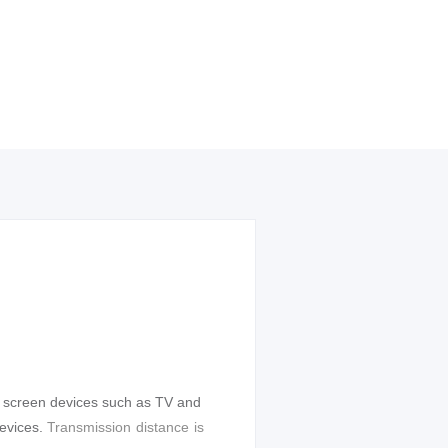
ge screen devices such as TV and
devices.
T
ransmission distance is