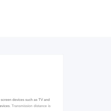
ge screen devices such as TV and
devices.
T
ransmission distance is