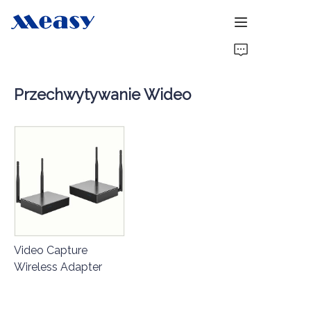
Strona główna
Przechwytywanie Wideo
Produkty
O nas
Aktualności
Wsparcie
Video Capture
Wireless Adapter