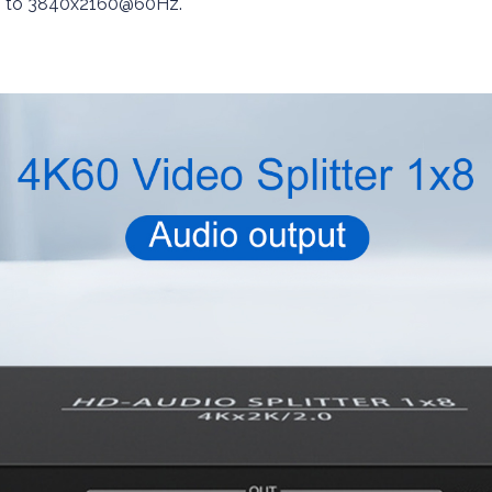
 up to 3840x2160@60Hz.