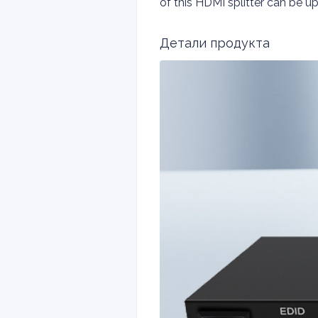
of this HDMI splitter can be
Детали продукта