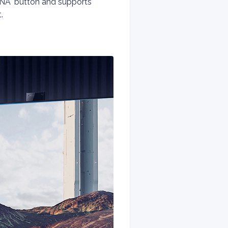
DLNA" button and supports
.