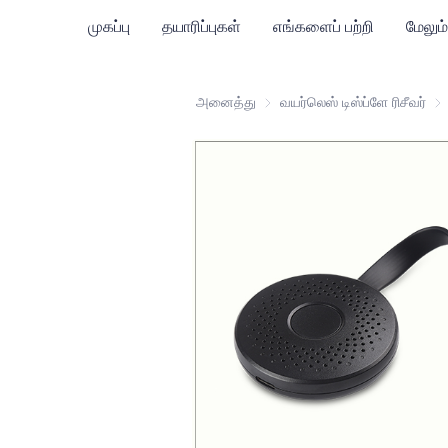
முகப்பு
தயாரிப்புகள்
எங்களைப் பற்றி
மேலும்
அனைத்து
வயர்லெஸ் டிஸ்ப்ளே ரிசீவர்
வயர