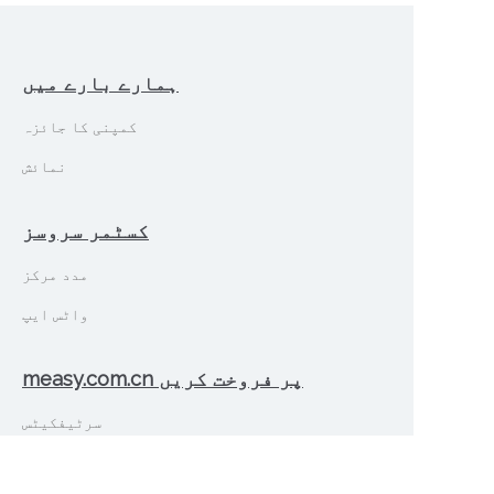
ہمارے بارے میں
کمپنی کا جائزہ
نمائش
کسٹمر سروسز
مدد مرکز
واٹس ایپ
measy.com.cn پر فروخت کریں
UR
سرٹیفکیٹس