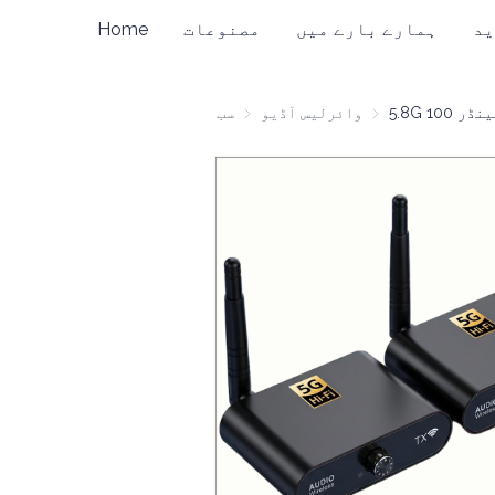
ید
ہمارے بارے میں
مصنوعات
Home
وائرلیس آڈیو
وائرلیس آڈیو
سب