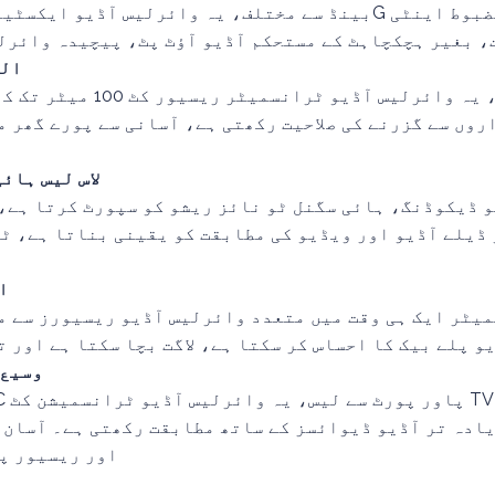
، بغیر ہچکچاہٹ کے مستحکم آڈیو آؤٹ پٹ، پیچیدہ وائرل
2. M
بلٹ ان ہائی گین اینٹینا، یہ 
وں سے گزرنے کی صلاحیت رکھتی ہے، آسانی سے پورے گھر م
3. لاس لیس ہ
و ڈیکوڈنگ، ہائی سگنل ٹو نائز ریشو کو سپورٹ کرتا ہے،
 ڈیلے آڈیو اور ویڈیو کی مطابقت کو یقینی بناتا ہے، ٹی
4.
یٹر ایک ہی وقت میں متعدد وائرلیس آڈیو ریسیورز سے م
 پلے بیک کا احساس کر سکتا ہے، لاگت بچا سکتا ہے اور ت
5. وس
ادہ تر آڈیو ڈیوائسز کے ساتھ مطابقت رکھتی ہے۔ آسان 
اور ریسیور پ