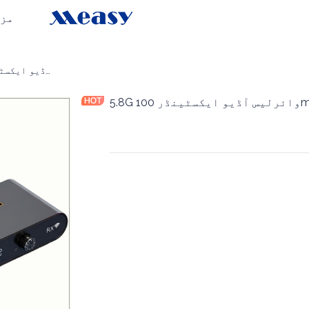
مز
5.8G وائرلیس آڈیو ایکسٹینڈر 100m
ئرلیس آڈیو ایکسٹینڈر 100m