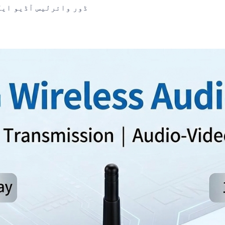
ڈور وائرلیس آڈیو ایک