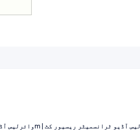
یس آڈیو ایکسٹینڈر 100m | وائرلیس آڈیو ٹرانسمیٹر ریسیور کٹ