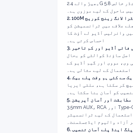
بھیڑ والے 2.4G بینڈ سے مختلف، یہ وائرلیس آڈیو ایکسٹینڈر خالص 5.8G سگنل استعمال کرتا ہے، مضبوط اینٹی
یس ماحول کے لیے موزوں ہے۔
100 الٹرا لانگ رینج کوریج
وائرلیس آڈیو ٹرانسمیٹر ریسیور کٹ 100 میٹر تک کھلے علاقے میں ٹرانسمیشن کو
یں وائرلیس آڈیو لے آؤٹ کا
احساس کرتی ہے۔
ائی فائی آڈیو اور کم تاخیر
 اصل ساؤنڈ کوالٹی کو بحال
 وی، مووی اور گیم آڈیو کے
استعمال کے لیے مثالی ہے۔
 ایک سے کئی ہم وقت پلے بیک
یچ کر سکتا ہے، ملٹی ایریا
نصیب کو آسان بنا سکتا ہے۔
یع مطابقت اور آسان آپریشن
3.5mm AUX، RCA اور Type-C پاور پورٹ سے لیس، یہ وائرلیس آڈیو ٹرانسمیشن کٹ TV، اسپیکر، ایمپلیفائر،
استعمال کے لیے ٹرانسمیٹر
ر آزاد والیوم ایڈجسٹمنٹ۔
6. پلگ اینڈ پلے آسان تنصیب