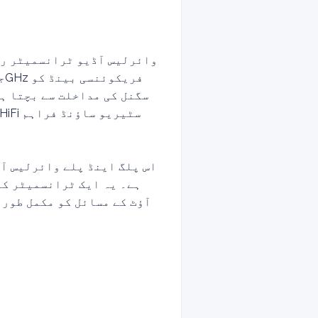
اس پلگ اینڈ پلے وائرلیس آ
ہے۔ یہ ایک ٹرانسمیٹر کو
آؤٹ کے مسائل کو مکمل طور 