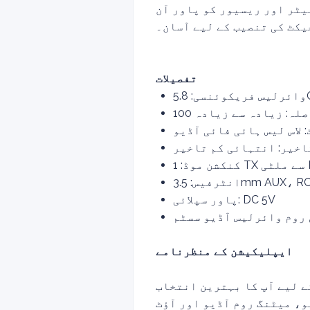
یٹر اور ریسیور کو پاور آن
یکٹ کی تنصیب کے لیے آسان۔
تفصیلات
5.8
 لاس لیس ہائی فائی آڈیو
اخیر: انتہائی کم تاخیر
ملٹی RX
3.5mm AUX، RCA، 
پاور سپلائی: DC 5V
 روم وائرلیس آڈیو سسٹم
ایپلیکیشن کے منظرنامے
 لیے آپ کا بہترین انتخاب
و، میٹنگ روم آڈیو اور آؤٹ