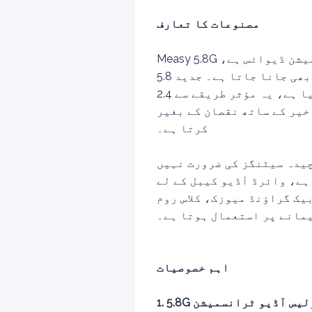
مصنوعات کا تعارف
Measy 5.8G وائرلیس آڈیو ٹرانسمیٹر ریسیور کٹ ایک پروفیشنل لانگ رینج وائرلیس آڈیو ٹرانسمیشن ڈیوائس ہے،
جسے ہائی پرفارمنس وائرلیس آڈیو ایکسٹینڈر کے نام سے بھی جانا جاتا ہے۔ جدید 5.8GHz فریکوئنسی بینڈ کو
اپنایا گیا ہے، یہ مؤثر طریقے سے 2.4G سگنل کی مداخلت سے بچتا ہے، مستحکم 100 میٹر طویل فاصلے تک وائرلیس
ن کے بغیر HiFi سٹیریو ساؤنڈ فراہم
کرتا ہے۔
چیدہ سیٹنگز کی ضرورت نہیں
ہے، وائرڈ آڈیو کیبل کے لے
یک گراؤنڈ میوزک، کلاس روم
مانے پر استعمال ہوتا ہے۔
اہم خصوصیات
وائرلیس آڈیو ٹرانسمیشن