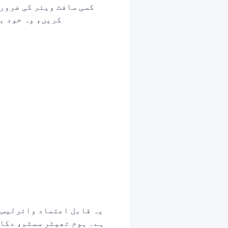
کسی سافٹ ویئر کی ضرور
کریں، وہ خود ب
یہ قابل اعتماد وائرلیس 
ہے۔ ہوم تھیٹر سسٹم، دکان