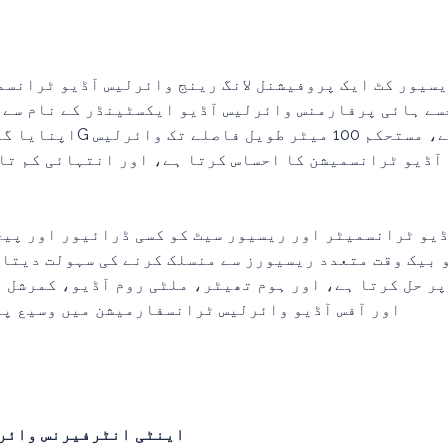
آڈیو ٹرانسمیشن کا احساس کرتا ہے، اور انتہائی کم تاخیر کے ساتھ نقصا
ڈیو ٹرانسمیٹر اور ریسیور سیٹ کو کسی ڈرائیور اور پی
 بیک وقت متعدد ریسیورز سے منسلک کرنے کی سہولت دیتا 
پر حل کرتا ہے، اور ہوم تھیٹر، ملٹی روم آڈیو، کمرشل ب
اور آفس آڈیو وائرلیس ٹرانسفارمیشن میں وسیع پی
1. 5.8G اینٹی انٹرفیرنس 