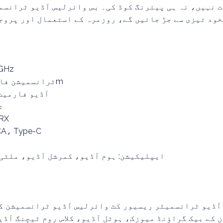
ت نہیں، نہ ہی پیئرنگ کوڈ کی۔ بس وائرلیس آڈیو ٹرانسم
خود تیزی سے جڑ جائیں گے، روزمرہ کے استعمال اور پروج
وائرلیس فریکوئنسی: GHz
ٹرانسمیشن فاصلہ: زیادہ سے زیادہ 100m
آڈیو فارمیٹ:
ت
کنکشن موڈ: 1 TX سے 
انٹرفیس: Type-C
ایپلیکیشن: ہوم آڈیو، کمرشل آڈیو، ملٹی
آڈیو ٹرانسمیٹر ریسیور کٹ وائرلیس آڈیو ٹرانسمیشن کے
 کے بیک گراؤنڈ میوزک، ہوٹل آڈیو، کلاس روم ٹیچنگ آڈی