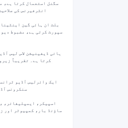
انٹرفیرنس کی صلاحیت
سپورٹ کرتی ہے، مضبوط دیوار
ہائی ڈیفینیشن لاس لیس آڈی
کرتا ہے۔ تقریباً زیرو
ایک وائرلیس آڈیو ٹرانسم
سنکرونس آڈیو
ساؤنڈ بار، کمپیوٹر اور زی