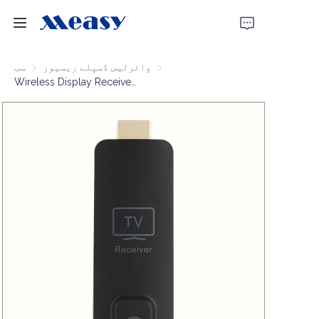
Home
وائرلیس ڈسپلے ریسیور
وائرلیس ڈسپلے ریسیور
سب
Wireless Display Receiver 1080P60 30m
مصنوعات
ہمارے بارے میں
خبریں
مدد