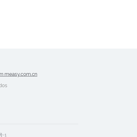
m measy.com.cn
ados
号-1