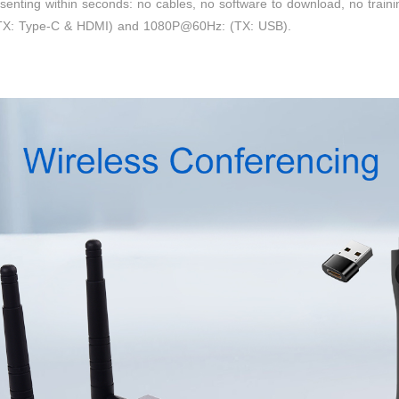
presenting within seconds: no cables, no software to download, no train
(TX: Type-C & HDMI) and 1080P@60Hz: (TX: USB).