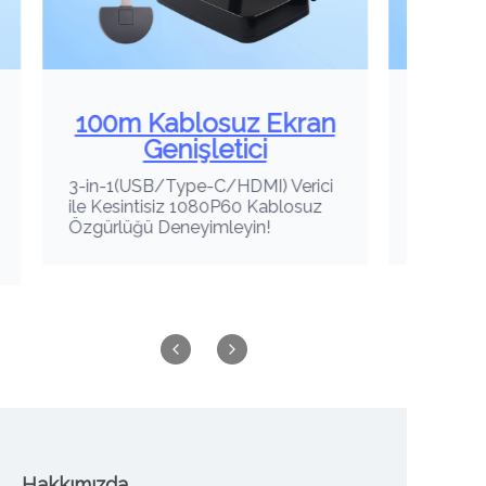
100m Kablosuz Ekran
100m Ka
Genişletici
3-in-1(USB/Type-C/HDMI) Verici
Yaradıcılığın
ile Kesintisiz 1080P60 Kablosuz
Type-C Trans
Özgürlüğü Deneyimleyin!
Simsiz Azadl
Hakkımızda