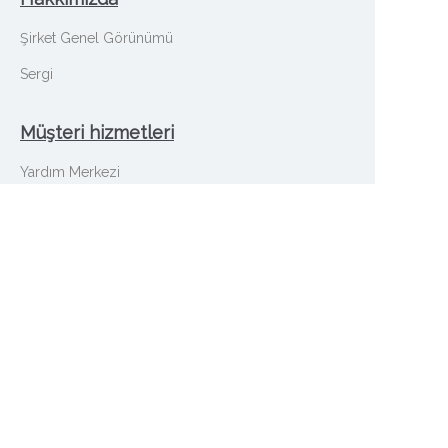
Şirket Genel Görünümü
Sergi
Müşteri hizmetleri
TR
Yardım Merkezi
Whatsapp
measy.com.cn'de satış yapın
Belge
© 2017 Shenzhen Measy Co.,Ltd. All Rights
Reserved. 粤ICP备05102956号-1