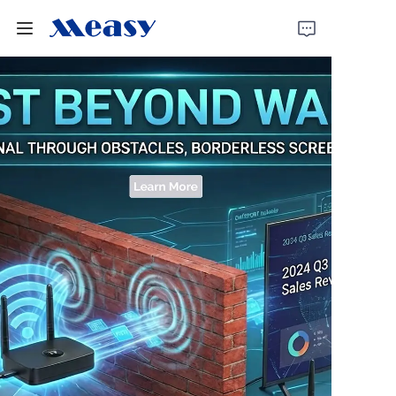
Ana Sayfa
Məhsullar
Hakkımızda
Haberler
Destek