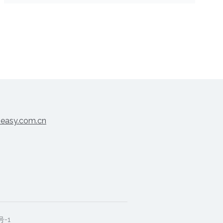
measy.com.cn
t
号-1